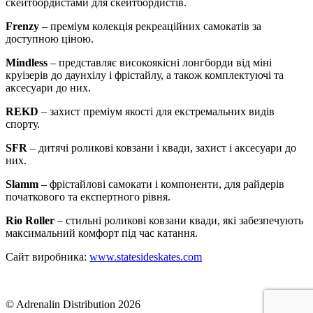
скейтбордистами для скейтбордистів.
Frenzy
– преміум колекція рекреаційних самокатів за
доступною ціною.
Mindless
– представляє високоякісні лонгборди від міні
круізерів до даунхілу і фрістайлу, а також комплектуючі та
аксесуари до них.
REKD
– захист преміум якості для екстремальних видів
спорту.
SFR
– дитячі роликові ковзани і квади, захист і аксесуари до
них.
Slamm
– фрістайлові самокати і компоненти, для райдерів
початкового та експертного рівня.
Rio Roller
– стильні роликові ковзани квади, які забезпечують
максимальний комфорт під час катання.
Сайт виробника:
www.statesideskates.com
© Adrenalin Distribution 2026