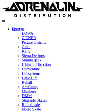
Skip
to
content
☰
Бренди
LOWA
ZIENER
Picture Organic
Cairn
Kelty
Sierra Designs
Slumberjack
Ultimate Direction
Lifeventure
Lifesystems
Little Life
Rehall
AceCamp
Munkees
DMM
Stateside Skates
Rollerblade
Micro Skate