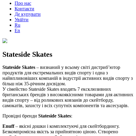
Про нас
Контакти
Де купувати
Увійти
Ru
En
Stateside Skates
Stateside Skates
– визнаний у всьому світі дистриб’ютор
продуктів для екстремальних видів спорту і одна з
найвпливовіших компаній в індустрії активних видів спорту з
більш ніж 35-річним досвідом.
У сімейство Stateside Skates входять 7 ексклюзивних
британських брендів з високоякісними товарами для активних
видів спорту – від роликових ковзанів до скейтборду,
самокатів, захисту і всіх супутніх компонентів та аксесуарів.
Провідні бренди
Stateside Skates
:
Enuff
– якісні дошки і комплектуючі для скейтбордингу.
Безкомпромісна якість за прийнятною ціною. Створено