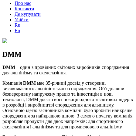
Про нас
Контакти
Де купувати
Увійти
Ru
En
DMM
DMM
– один з провідних світових виробників спорядження
для альпінізму та скелелазіння.
Компанія
DMM
має 35-річний досвід у створенні
високоякісного альпіністського спорядження. Об’єднавши
безпереривну напружену працю та інвестиціи в нові
технології, DMM досяг своєї позиції одного зі світових лідерів
в розробці і виробництві спорядження для альпінізму.
Основною ідеєю засновників компанії було зробити найкраще
спорядження за найкращою ціною. З самого початку компанія
розробляє продукти для двох напрямків: для спортивного
скелелазіння і альпінізму та для промислового альпінізму.