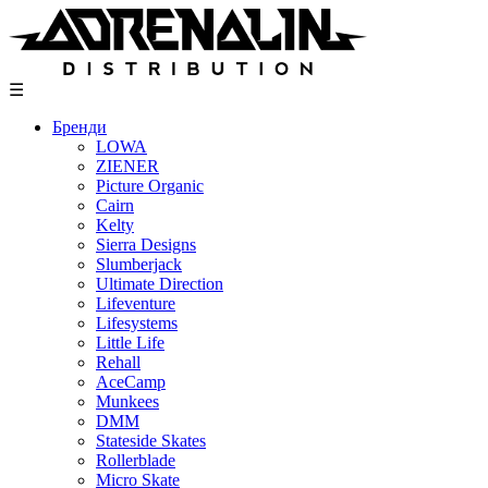
Skip
to
content
☰
Бренди
LOWA
ZIENER
Picture Organic
Cairn
Kelty
Sierra Designs
Slumberjack
Ultimate Direction
Lifeventure
Lifesystems
Little Life
Rehall
AceCamp
Munkees
DMM
Stateside Skates
Rollerblade
Micro Skate