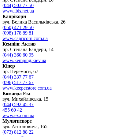
(044) 503 77 50
www.ibis.net.ua
Капрікорн
вул. Велика Васильківська, 26
(050) 471 29 50
(098) 178 89 81
www.capricorn.com.ua
Кемпінг Актив
пр. Степана Бандери, 14
(044) 360 60 95
www.kemping.kiev.ua
Кіпер
пр. Перемоги, 67
(044) 337 77 67
(096) 517 77 67
www.keeperstore.com.ua
Команда Екс
вул. Михайлівська, 15
(044) 592 45 37
455 60 42
www.ex.com.ua
Мультиспорт
вул. Антоновича, 165
(073) 812 88 22