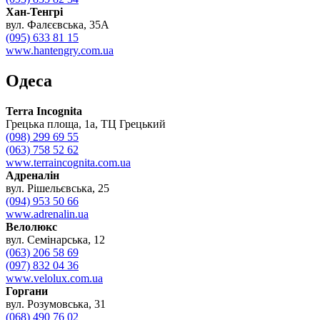
Хан-Тенгрі
вул. Фалєєвська, 35A
(095) 633 81 15
www.hantengry.com.ua
Одеса
Terra Incognita
Грецька площа, 1а, ТЦ Грецький
(098) 299 69 55
(063) 758 52 62
www.terraincognita.com.ua
Адреналін
вул. Рішельєвська, 25
(094) 953 50 66
www.adrenalin.ua
Велолюкс
вул. Семінарська, 12
(063) 206 58 69
(097) 832 04 36
www.velolux.com.ua
Горгани
вул. Розумовська, 31
(068) 490 76 02