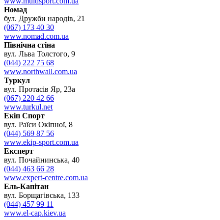
www.multisport.com.ua
Номад
бул. Дружби народів, 21
(067) 173 40 30
www.nomad.com.ua
Північна стіна
вул. Льва Толстого, 9
(044) 222 75 68
www.northwall.com.ua
Туркул
вул. Протасів Яр, 23а
(067) 220 42 66
www.turkul.net
Екіп Спорт
вул. Раїси Окіпної, 8
(044) 569 87 56
www.ekip-sport.com.ua
Експерт
вул. Почайнинська, 40
(044) 463 66 28
www.expert-centre.com.ua
Ель-Капітан
вул. Борщагівська, 133
(044) 457 99 11
www.el-cap.kiev.ua