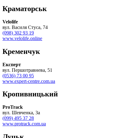
Краматорськ
Velolife
вул. Василя Cтуса, 74
(098) 302 93 19
www.velolife.online
Кременчук
Експерт
вул. Першотравнева, 51
(0536) 73 00 95
www.expert-centre.com.ua
Кропивницький
ProTrack
вул. Шевченка, 3а
(099) 495 37 28
www.protrack.com.ua
Луцьк