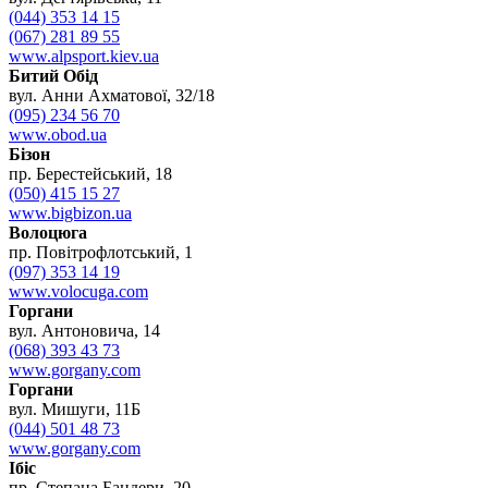
(044) 353 14 15
(067) 281 89 55
www.alpsport.kiev.ua
Битий Обід
вул. Анни Ахматової, 32/18
(095) 234 56 70
www.obod.ua
Бізон
пр. Берестейський, 18
(050) 415 15 27
www.bigbizon.ua
Волоцюга
пр. Повітрофлотський, 1
(097) 353 14 19
www.volocuga.com
Горгани
вул. Антоновича, 14
(068) 393 43 73
www.gorgany.com
Горгани
вул. Мишуги, 11Б
(044) 501 48 73
www.gorgany.com
Ібіс
пр. Степана Бандери, 20