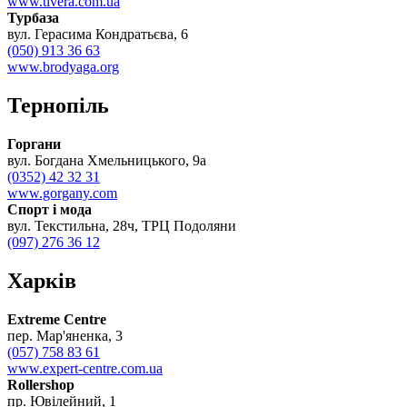
www.tivera.com.ua
Турбаза
вул. Герасима Кондратьєва, 6
(050) 913 36 63
www.brodyaga.org
Тернопіль
Горгани
вул. Богдана Хмельницького, 9а
(0352) 42 32 31
www.gorgany.com
Спорт і мода
вул. Текстильна, 28ч, ТРЦ Подоляни
(097) 276 36 12
Харків
Extreme Centre
пер. Мар'яненка, 3
(057) 758 83 61
www.expert-centre.com.ua
Rollershop
пр. Ювілейний, 1