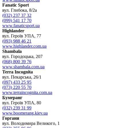
Fanatic Sport
вул. Глибока, 8/2а
(032) 237 37 32
(099) 541 17 70
www.fanaticsport.ua
Highlander
вул. Героїв УПА, 77
(093) 988 46 21
www.highlander.com.ua
Shambala
вул. Городоцька, 207
(068) 800 39 76
www.shambala.com.ua
Terra Incognita
вул. Пекарська, 26/1
(097) 433 25 95
(073) 220 55 70
www.terraincognita.com.ua
Бумеранг
вул. Героїв УПА, 80
(032) 239 31 99
www.boomerang.kiev.ua
Горгани
вул. Володимира Великого, 1