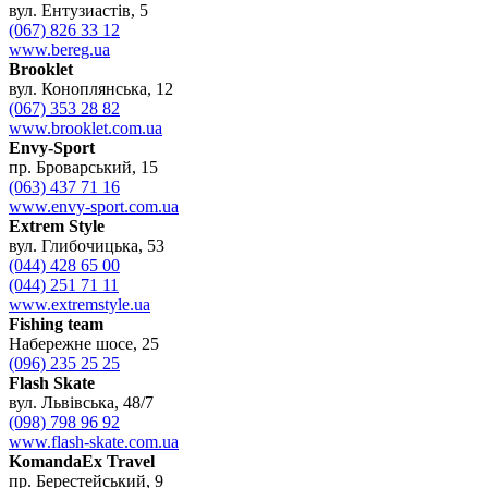
вул. Ентузиастів, 5
(067) 826 33 12
www.bereg.ua
Brooklet
вул. Коноплянська, 12
(067) 353 28 82
www.brooklet.com.ua
Envy-Sport
пр. Броварський, 15
(063) 437 71 16
www.envy-sport.com.ua
Extrem Style
вул. Глибочицька, 53
(044) 428 65 00
(044) 251 71 11
www.extremstyle.ua
Fishing team
Набережне шосе, 25
(096) 235 25 25
Flash Skate
вул. Львівська, 48/7
(098) 798 96 92
www.flash-skate.com.ua
KomandaEx Travel
пр. Берестейський, 9