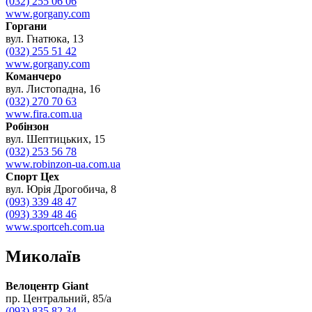
(032) 255 06 06
www.gorgany.com
Горгани
вул. Гнатюка, 13
(032) 255 51 42
www.gorgany.com
Команчеро
вул. Листопадна, 16
(032) 270 70 63
www.fira.com.ua
Робінзон
вул. Шептицьких, 15
(032) 253 56 78
www.robinzon-ua.com.ua
Спорт Цех
вул. Юрія Дрогобича, 8
(093) 339 48 47
(093) 339 48 46
www.sportceh.com.ua
Миколаїв
Велоцентр Giant
пр. Центральний, 85/а
(093) 835 82 34