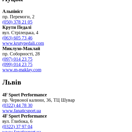
Альпініст
пр. Перемоги, 2
(050) 378 21 05
Крути Педалі
вул. Стрілецька, 4
(063) 605 73 46
www.krutypedali.com
Миклухо-Маклай
пр. Соборності, 28
(097) 014 23 75
(099) 014 23 75
www.m-maklay.com
Львів
4F Sport Performance
пр. Червоної калини, 36, ТЦ Шувар
(0322) 44 78 30
www.fanaticsport.ua
4F Sport Performance
вул. Глибока, 6
(0322) 37 97 04
www.fanaticsport.ua