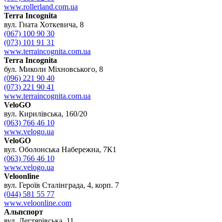
www.rollerland.com.ua
Terra Incognita
вул. Гната Хоткевича, 8
(067) 100 90 30
(073) 101 91 31
www.terraincognita.com.ua
Terra Incognita
бул. Миколи Міхновського, 8
(096) 221 90 40
(073) 221 90 41
www.terraincognita.com.ua
VeloGO
вул. Кирилівська, 160/20
(063) 766 46 10
www.velogo.ua
VeloGO
вул. Оболонська Набережна, 7К1
(063) 766 46 10
www.velogo.ua
Veloonline
вул. Героїв Сталінграда, 4, корп. 7
(044) 581 55 77
www.veloonline.com
Альпспорт
вул. Дегтярівська, 11