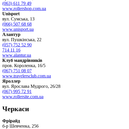
(063) 611 79 49
www.rollershop.com.ua
Unisport
вул. Сумська, 13
(066) 507 68 68
www.unisport.ua
Алантур
вул. Пушкінська, 22
(057) 752 52 90
714 11 16
www.alantur.ua
Клуб мандрівників
пров. Короленка, 16/5
(067) 751 08 07
www.travelersclub.com.ua
Яроллер
вул. Ярослава Мудрого, 26/28
(067) 995 72 91
www.rollersite.com.ua
Черкаси
Фрірайд
б-р Шевченка, 256