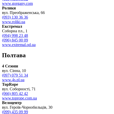
www.gorgany.com
Ролики
вул. Преображенська, 66
(093) 130 36 36
www.roliki.ua
Екстремал
Соборна пл., 1
(094) 998 23 48
(096) 845 00 09
www.extremal.od.ua
Полтава
4 Сезони
вул. Сінна, 10
(097) 079 51 34
www.4s.pl.ua
TopRope
вул. Соборності, 71
(066) 805 42 42
www.toprope.com.ua
Велоцентр
вул. Героїв-Чорнобильців, 30
(099) 435 09 99