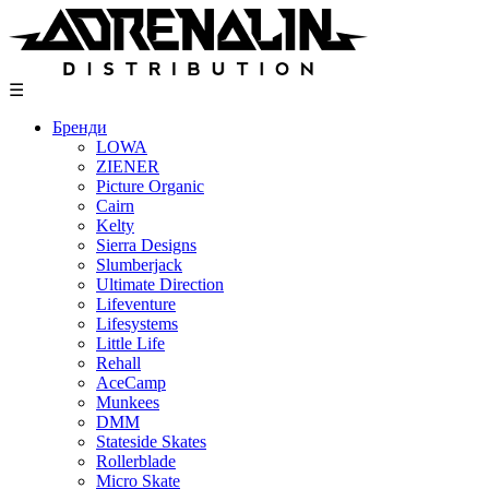
Skip
to
content
☰
Бренди
LOWA
ZIENER
Picture Organic
Cairn
Kelty
Sierra Designs
Slumberjack
Ultimate Direction
Lifeventure
Lifesystems
Little Life
Rehall
AceCamp
Munkees
DMM
Stateside Skates
Rollerblade
Micro Skate