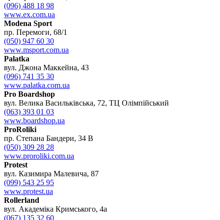
(096) 488 18 98
www.ex.com.ua
Modena Sport
пр. Перемоги, 68/1
(050) 947 60 30
www.msport.com.ua
Palatka
вул. Джона Маккейна, 43
(096) 741 35 30
www.palatka.com.ua
Pro Boardshop
вул. Велика Васильківська, 72, ТЦ Олімпійський
(063) 393 01 03
www.boardshop.ua
ProRoliki
пр. Степана Бандери, 34 В
(050) 309 28 28
www.proroliki.com.ua
Protest
вул. Казимира Малевича, 87
(099) 543 25 95
www.protest.ua
Rollerland
вул. Академіка Кримського, 4а
(067) 135 32 60