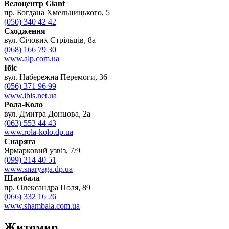
Велоцентр Giant
пр. Богдана Хмельницького, 5
(050) 340 42 42
Сходження
вул. Січових Стрільців, 8а
(068) 166 79 30
www.alp.com.ua
Ібіс
вул. Набережна Перемоги, 36
(056) 371 96 99
www.ibis.net.ua
Рола-Коло
вул. Дмитра Донцова, 2а
(063) 553 44 43
www.rola-kolo.dp.ua
Снаряга
Ярмарковий узвіз, 7/9
(099) 214 40 51
www.snaryaga.dp.ua
Шамбала
пр. Олександра Поля, 89
(066) 332 16 26
www.shambala.com.ua
Житомир