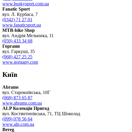
www.huskysport.com.ua
Fanatic Sport
вул. Л. Курбаса, 7
(0342) 71 27 01
www.fanaticsport.ua
MTB-bike Shop
вул. Андрія Мельника, 11
(050) 433 34 68
Горгани
вул. Гаркуші, 35
(068) 427 25 25
www.gorgany.com
Київ
Abrams
вул. Старокиївська, 10Г
(068) 873 65 87
www.abrams.com.ua
ALP Колекція Пригод
вул. Костянтинівська, 71, ТЦ Шоколад
(099) 078 56 64
www.alp.com.ua
Bereg