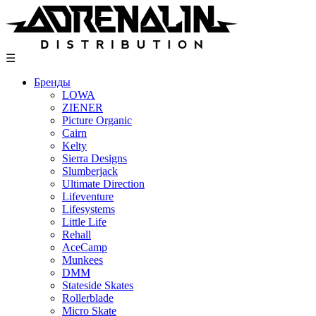
Skip
to
content
☰
Бренды
LOWA
ZIENER
Picture Organic
Cairn
Kelty
Sierra Designs
Slumberjack
Ultimate Direction
Lifeventure
Lifesystems
Little Life
Rehall
AceCamp
Munkees
DMM
Stateside Skates
Rollerblade
Micro Skate